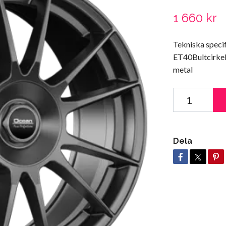
1 660 kr
Tekniska specif
ET40Bultcirkel
metal
Dela