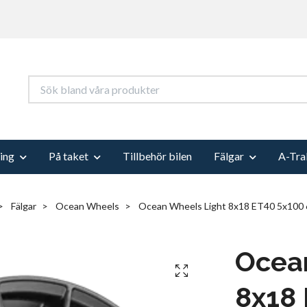
ing
På taket
Tillbehör bilen
Fälgar
A-Tra
Fälgar
Ocean Wheels
Ocean Wheels Light 8x18 ET40 5x100 
Ocea
8x18 