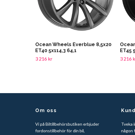
Ocean Wheels Everblue 8,5x20
Ocean
ET40 5x114,3 64,1
ET45 5
3 216 kr
3 216 k
Om oss
Kund
Vi på Biltillbehörsbutiken erbjuder
Tveka i
fordonstillbehör för din bil,
någon f