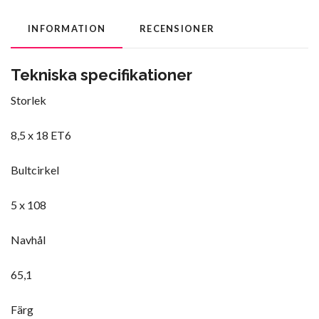
INFORMATION
RECENSIONER
Tekniska specifikationer
Storlek
8,5 x 18 ET6
Bultcirkel
5 x 108
Navhål
65,1
Färg