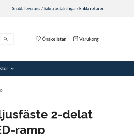
Snabb leverans / Säkra betalningar / Enkla returer
Önskelistan
Varukorg
ktor
mp
ljusfäste 2-delat
LED-ramp