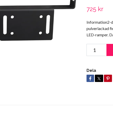
725 kr
Information2-de
pulverlackad fin
LED-ramper. Då
Dela