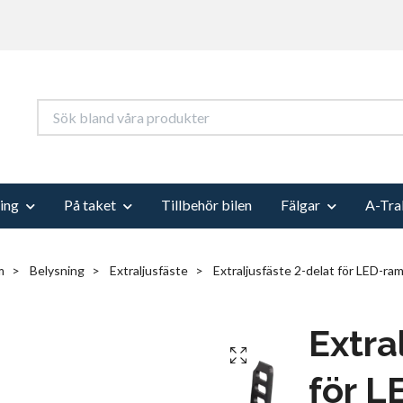
ing
På taket
Tillbehör bilen
Fälgar
A-Tra
m
Belysning
Extraljusfäste
Extraljusfäste 2-delat för LED-ra
Extra
för 