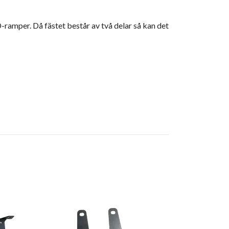
ED-ramper. Då fästet består av två delar så kan det
Extraljusfäs
180mm lam
364 kr