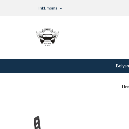
Inkl. moms
Belysn
He