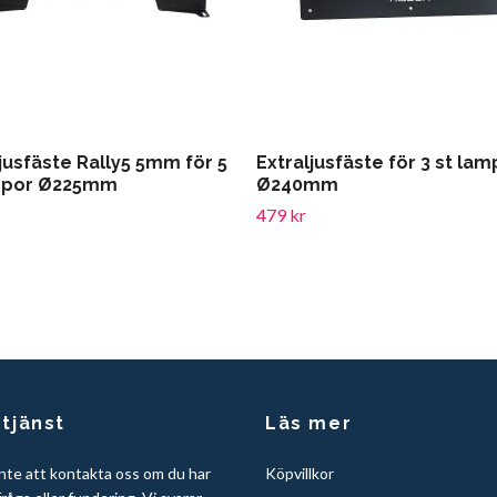
jusfäste Rally5 5mm för 5
Extraljusfäste för 3 st lam
mpor Ø225mm
Ø240mm
479 kr
tjänst
Läs mer
nte att kontakta oss om du har
Köpvillkor