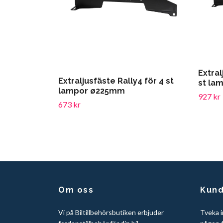
Extral
Extraljusfäste Rally4 för 4 st
st la
lampor ø225mm
927 kr
673 kr
Om oss
Kund
Vi på Biltillbehörsbutiken erbjuder
Tveka i