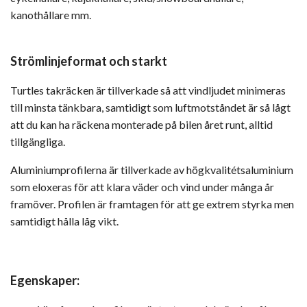
kanothållare mm.
Strömlinjeformat och starkt
Turtles takräcken är tillverkade så att vindljudet minimeras
till minsta tänkbara, samtidigt som luftmotståndet är så lågt
att du kan ha räckena monterade på bilen året runt, alltid
tillgängliga.
Aluminiumprofilerna är tillverkade av högkvalitétsaluminium
som eloxeras för att klara väder och vind under många år
framöver. Profilen är framtagen för att ge extrem styrka men
samtidigt hålla låg vikt.
Egenskaper: