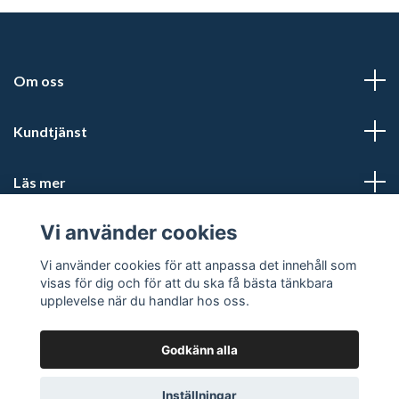
Om oss
Kundtjänst
Läs mer
Vi använder cookies
Sociala medier
Vi använder cookies för att anpassa det innehåll som
visas för dig och för att du ska få bästa tänkbara
upplevelse när du handlar hos oss.
Godkänn alla
© 2026 Biltillbehörsbutiken
Powered by Quickbutik
Inställningar