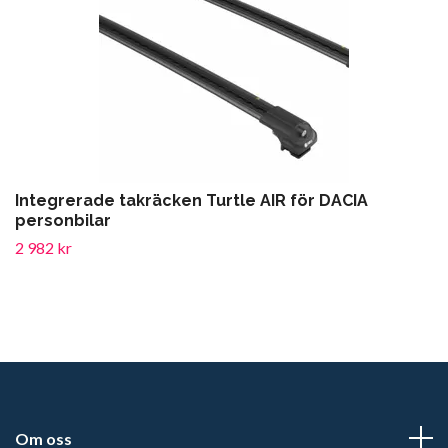
Integrerade takräcken Turtle AIR för DACIA
personbilar
2 982 kr
Om oss