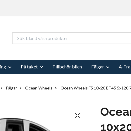
ing
På taket
Tillbehör bilen
Fälgar
A-Tra
Fälgar
Ocean Wheels
Ocean Wheels F5 10x20 ET45 5x120 7
Ocea
10x20