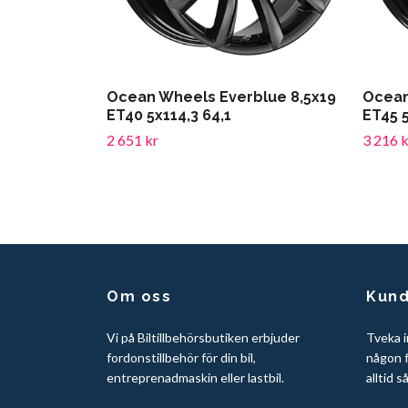
Ocean Wheels Everblue 8,5x19
Ocean
ET40 5x114,3 64,1
ET45 5
2 651 kr
3 216 k
Om oss
Kund
Vi på Biltillbehörsbutiken erbjuder
Tveka i
fordonstillbehör för din bil,
någon f
entreprenadmaskin eller lastbil.
alltid s