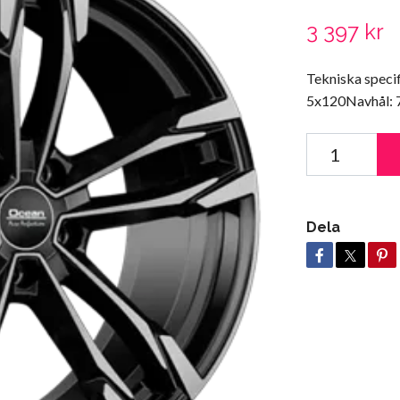
3 397 kr
Tekniska speci
5x120Navhål: 7
Dela