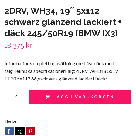
2DRV, WH34, 19´´ 5x112
schwarz glänzend lackiert +
däck 245/50R19 (BMW IX3)
18 375 kr
InformationKomplett uppsättning med 4st däck med
fälg Tekniska specifikationerFälg:2DRV, WH348,5x19
ET30 5x112 66,6schwarz glänzend lackiertDäck:
LÄGG I VARUKORGEN
Dela