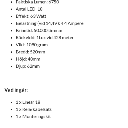
Faktiska Lumen: 6750
Antal LED: 18
Effekt: 63 Watt
Belastning (vid 14,4V): 4,4 Ampere
Brinntid: 50.000 timmar
Räckvidd: 1Lux vid 428 meter
Vikt: 1090 gram
Bredd: 520mm
Höjd: 40mm
Djup: 62mm
Vad ingår:
1 x Linear 18
1 x Relä/kabelsats
1 x Monteringskit