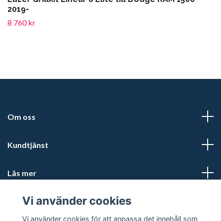
2019-
8 760 kr
Om oss
Kundtjänst
Läs mer
Vi använder cookies
Sociala medier
Vi använder cookies för att anpassa det innehåll som