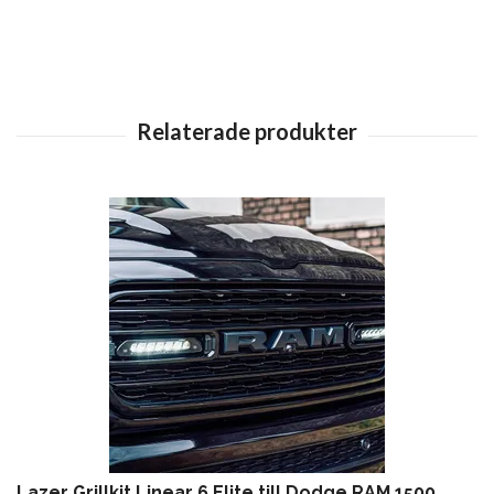
Lazer Grillkit Linear 6 Elite till Dodge RAM 1500