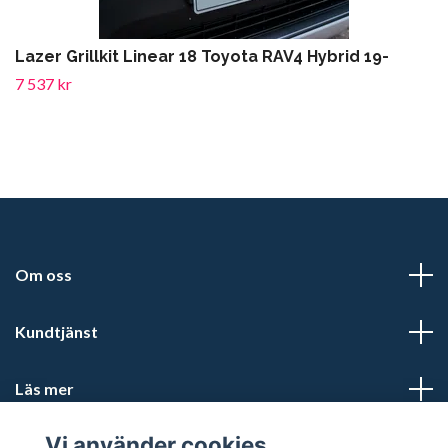
Lazer Grillkit Linear 18 Toyota RAV4 Hybrid 19-
7 537 kr
Om oss
Kundtjänst
Läs mer
Vi använder cookies
Sociala medier