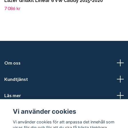
Lazer Grillkit Linear 6 VW Caddy 2015-2020
7 086 kr
Om oss
Kundtjänst
Läs mer
Vi använder cookies
Sociala medier
Vi använder cookies för att anpassa det innehåll som
visas för dig och för att du ska få bästa tänkbara