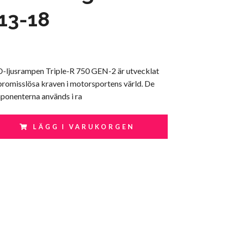
13-18
-ljusrampen Triple-R 750 GEN-2 är utvecklat
promisslösa kraven i motorsportens värld. De
mponenterna används i ra
LÄGG I VARUKORGEN