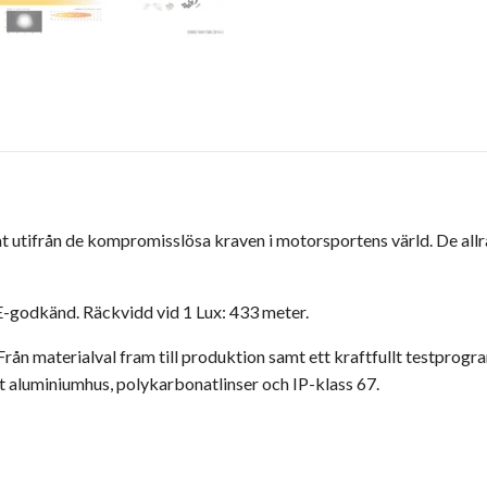
at utifrån de kompromisslösa kraven i motorsportens värld. De al
. E-godkänd. Räckvidd vid 1 Lux: 433 meter.
rån materialval fram till produktion samt ett kraftfullt testprogr
 aluminiumhus, polykarbonatlinser och IP-klass 67.