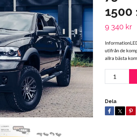
1500 
9 340 kr
InformationLED
utifrån de kom
allra bästa ko
Dela