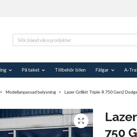
ing
På taket
Tillbehör bilen
Fälgar
A-Tra
Modellanpassad belysning
Lazer Grillkit Triple-R 750 Gen2 Dod
Lazer 
750 