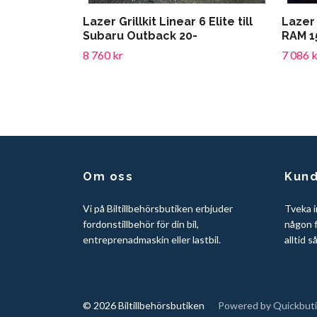
Lazer Grillkit Linear 6 Elite till
Lazer 
Subaru Outback 20-
RAM 1
8 760 kr
7 086 k
Om oss
Kund
Vi på Biltillbehörsbutiken erbjuder
Tveka i
fordonstillbehör för din bil,
någon f
entreprenadmaskin eller lastbil.
alltid s
© 2026 Biltillbehörsbutiken
Powered by Quickbuti