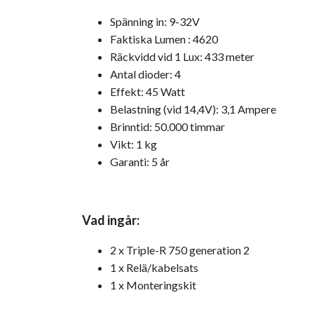
Spänning in: 9-32V
Faktiska Lumen : 4620
Räckvidd vid 1 Lux: 433 meter
Antal dioder: 4
Effekt: 45 Watt
Belastning (vid 14,4V): 3,1 Ampere
Brinntid: 50.000 timmar
Vikt: 1 kg
Garanti: 5 år
Vad ingår:
2 x Triple-R 750 generation 2
1 x Relä/kabelsats
1 x Monteringskit