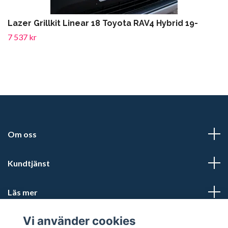
Lazer Grillkit Linear 18 Toyota RAV4 Hybrid 19-
7 537 kr
Om oss
Kundtjänst
Läs mer
Vi använder cookies
Sociala medier