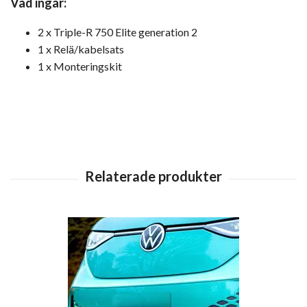
Vad ingår:
2 x Triple-R 750 Elite generation 2
1 x Relä/kabelsats
1 x Monteringskit