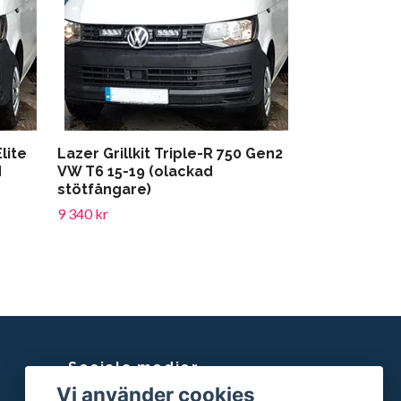
Elite
Lazer Grillkit Triple-R 750 Gen2
d
VW T6 15-19 (olackad
stötfångare)
9 340 kr
Sociala medier
Vi använder cookies