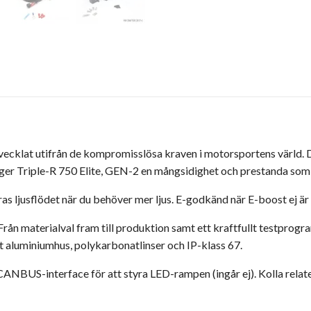
tvecklat utifrån de kompromisslösa kraven i motorsportens värld.
 ger Triple-R 750 Elite, GEN-2 en mångsidighet och prestanda som ä
s ljusflödet när du behöver mer ljus. E-godkänd när E-boost ej är 
rån materialval fram till produktion samt ett kraftfullt testprogr
 aluminiumhus, polykarbonatlinser och IP-klass 67.
NBUS-interface för att styra LED-rampen (ingår ej). Kolla relater