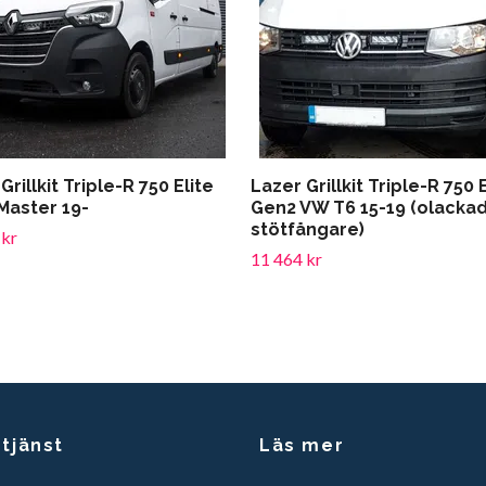
Grillkit Triple-R 750 Elite
Lazer Grillkit Triple-R 750 
Master 19-
Gen2 VW T6 15-19 (olacka
stötfångare)
 kr
11 464 kr
tjänst
Läs mer