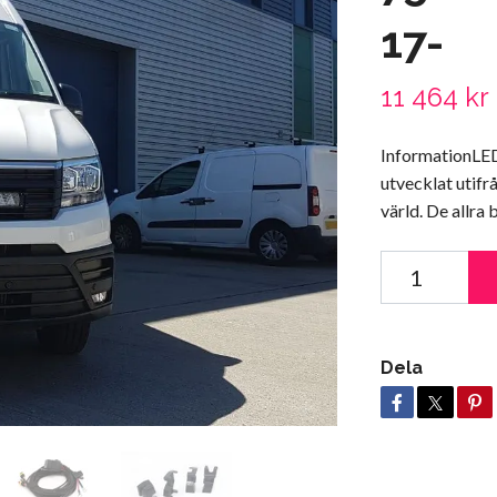
17-
11 464 kr
InformationLED
utvecklat utif
värld. De allr
Dela