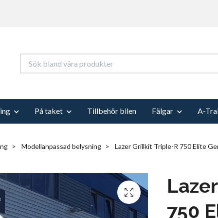
ing
På taket
Tillbehör bilen
Fälgar
A-Tra
ing
Modellanpassad belysning
Lazer Grillkit Triple-R 750 Elite G
Lazer 
750 E