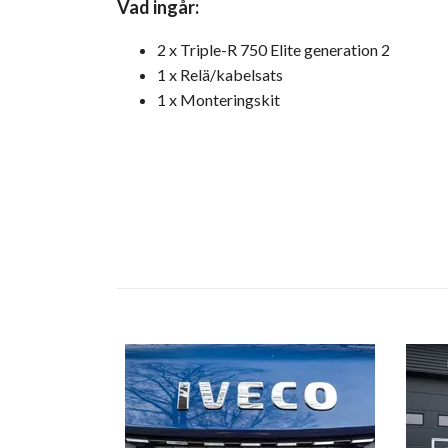
Vad ingår:
2 x Triple-R 750 Elite generation 2
1 x Relä/kabelsats
1 x Monteringskit