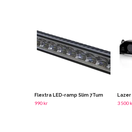
Flextra LED-ramp Slim 7Tum
Lazer
990 kr
3 500 k