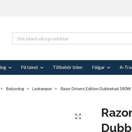
ing
På taket
Tillbehör bilen
Fälgar
A-Tra
Belysning
Ledramper
Razor Drivers Edition Dubbelrad 180W
Razor
Dubb