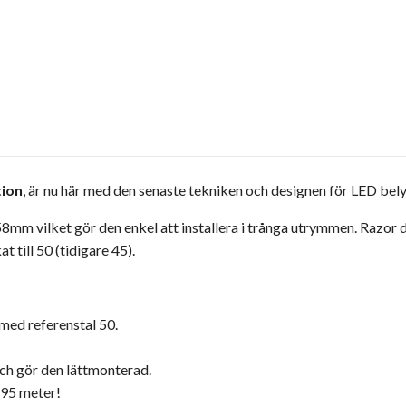
tion
, är nu här med den senaste tekniken och designen för LED bel
8mm vilket gör den enkel att installera i trånga utrymmen. Razor dr
t till 50 (tidigare 45).
med referenstal 50.
och gör den lättmonterad.
695 meter!