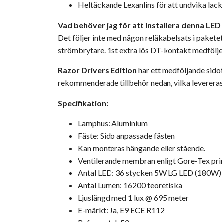
Heltäckande Lexanlins för att undvika lack
Vad behöver jag för att installera denna LE
Det följer inte med någon reläkabelsats i paket
strömbrytare. 1st extra lös DT-kontakt medfölje
Razor Drivers Edition
har ett medföljande sidof
rekommenderade tillbehör nedan, vilka leverera
Specifikation:
Lamphus: Aluminium
Fäste: Sido anpassade fästen
Kan monteras hängande eller stående.
Ventilerande membran enligt Gore-Tex prin
Antal LED: 36 stycken 5W LG LED (180W)
Antal Lumen: 16200 teoretiska
Ljuslängd med 1 lux @ 695 meter
E-märkt: Ja, E9 ECE R112