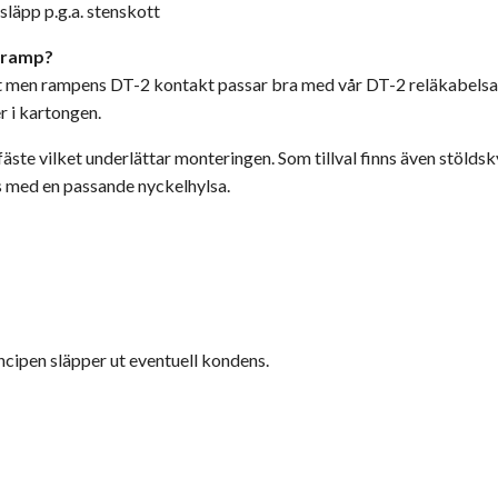
släpp p.g.a. stenskott
D ramp?
et men rampens DT-2 kontakt passar bra med vår DT-2 reläkabelsats
r i kartongen.
äste vilket underlättar monteringen. Som tillval finns även stöldsk
s med en passande nyckelhylsa.
cipen släpper ut eventuell kondens.