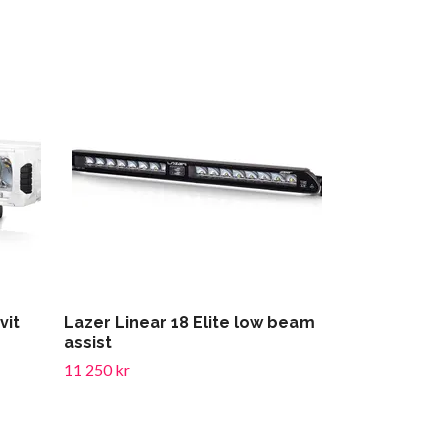
Lazer LED ra
14 375 kr
vit
Lazer Linear 18 Elite low beam
assist
11 250 kr