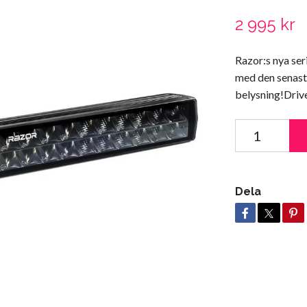
2 995 kr
Razor:s nya ser
med den senast
belysning!Drive
Dela