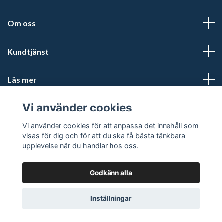
Om oss
Kundtjänst
Läs mer
Vi använder cookies
Sociala medier
Vi använder cookies för att anpassa det innehåll som
visas för dig och för att du ska få bästa tänkbara
upplevelse när du handlar hos oss.
Godkänn alla
© 2026 Biltillbehörsbutiken
Powered by Quickbutik
Inställningar