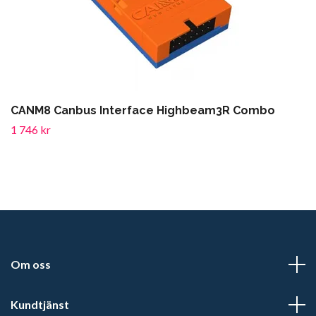
CANM8 Canbus Interface Highbeam3R Combo
1 746 kr
Om oss
Kundtjänst