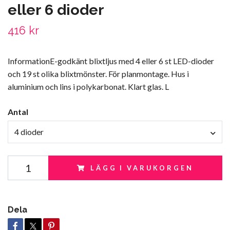
eller 6 dioder
416 kr
InformationE-godkänt blixtljus med 4 eller 6 st LED-dioder
och 19 st olika blixtmönster. För planmontage. Hus i
aluminium och lins i polykarbonat. Klart glas. L
Antal
4 dioder
LÄGG I VARUKORGEN
Dela