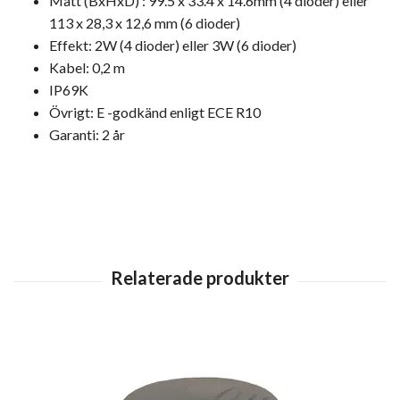
Mått (BxHxD) : 99.5 x 33.4 x 14.6mm (4 dioder) eller
113 x 28,3 x 12,6 mm (6 dioder)
Effekt: 2W (4 dioder) eller 3W (6 dioder)
Kabel: 0,2 m
IP69K
Övrigt: E -godkänd enligt ECE R10
Garanti: 2 år