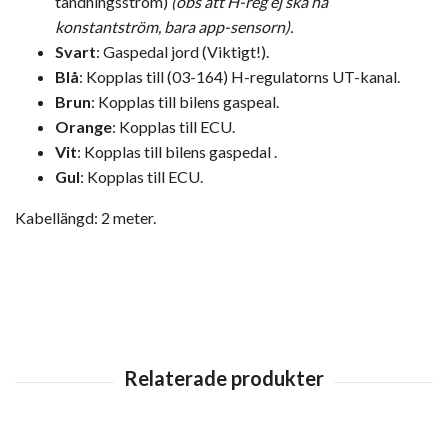
tändningsström)
(obs att H-reg ej ska ha
konstantström, bara app-sensorn).
Svart
: Gaspedal jord (Viktigt!).
Blå
: Kopplas till (03-164) H-regulatorns UT-kanal.
Brun
: Kopplas till bilens gaspeal.
Orange
: Kopplas till ECU.
Vit
: Kopplas till bilens gaspedal .
Gul
: Kopplas till ECU.
Kabellängd: 2 meter.